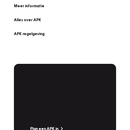
Meer informatie
Alles over APK
APK regelgeving
APK Keuring bij
Vakgarage!
Is het weer tijd voor de jaarlijkse APK? Ga
snel naar Vakgarage bij u in de buurt, en ga
zonder zorgen de weg op!
Plan een APK in