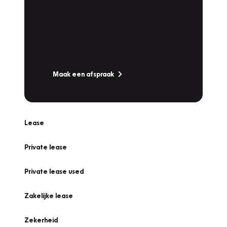
Werkplaatsafspraak
Is uw auto toe aan Onderhoud,
Bandenwissel of een Vakantiecheck? Plan
online een afspraak!
Maak een afspraak
Lease
Private lease
Private lease used
Zakelijke lease
Zekerheid