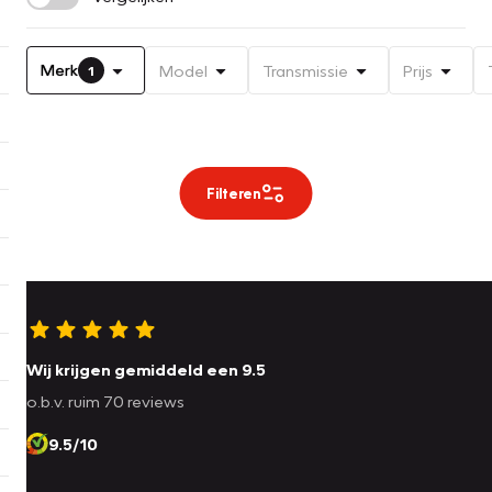
Merk
Model
Transmissie
Prijs
1
Filteren
Wij krijgen gemiddeld een 9.5
o.b.v. ruim 70 reviews
9.5/10