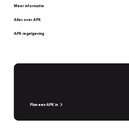
Meer informatie
Alles over APK
APK regelgeving
APK Keuring bij Vakgarage!
Is het weer tijd voor de jaarlijkse APK? Ga snel naar V
Plan een APK in