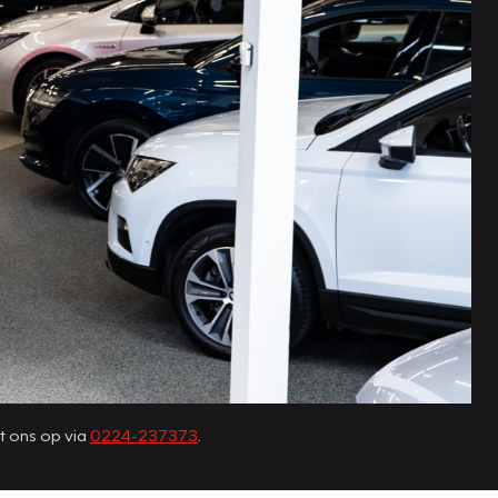
t ons op via
0224-237373
.