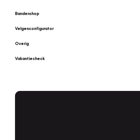
Bandenshop
Velgenconfigurator
Overig
Vakantiecheck
Plan een
Werkplaatsafspraak
Is uw auto toe aan Onderhoud, Bandenwissel of een Va