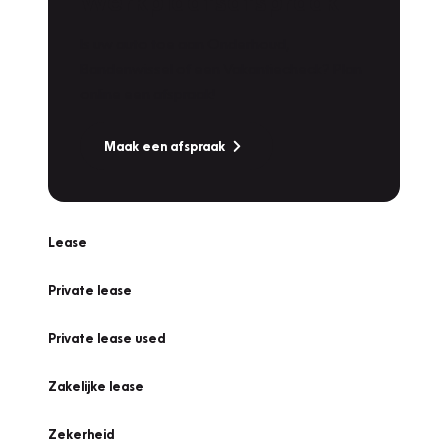
Werkplaatsafspraak
Is uw auto toe aan Onderhoud,
Bandenwissel of een Vakantiecheck? Plan
online een afspraak!
Maak een afspraak
Lease
Private lease
Private lease used
Zakelijke lease
Zekerheid