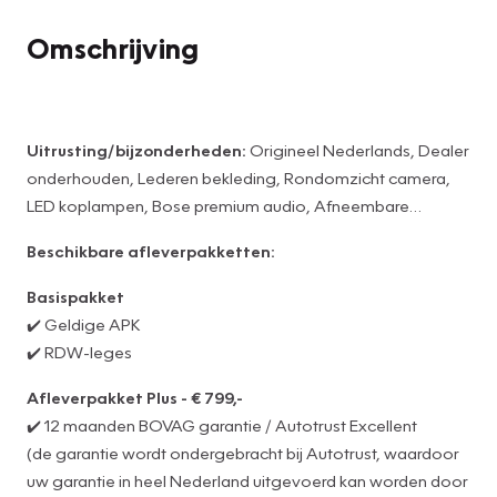
Omschrijving
Uitrusting/bijzonderheden:
Origineel Nederlands, Dealer
onderhouden, Lederen bekleding, Rondomzicht camera,
LED koplampen, Bose premium audio, Afneembare
trekhaak 2000KG trekgewicht, Apple Carplay/ Android
Beschikbare afleverpakketten:
Auto, Stoelverwarming voor/achter, Stoel ventilatie voor,
Stuurwiel verwarming, 19 inch lichtmetalen velgen, Head-
Basispakket
Up display, Navigatiesysteem, Climate controle, Cruise
✔️ Geldige APK
control, DAB ontvanger, Extra getint glas.
✔️ RDW-leges
Afleverpakket Plus - € 799,-
✔️ 12 maanden BOVAG garantie / Autotrust Excellent
(de garantie wordt ondergebracht bij Autotrust, waardoor
uw garantie in heel Nederland uitgevoerd kan worden door