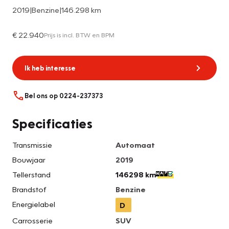
2019
|
Benzine
|
146.298 km
€ 22.940
Prijs is incl. BTW en BPM
Ik heb interesse
Bel ons op 0224-237373
Specificaties
Transmissie
Automaat
Bouwjaar
2019
Tellerstand
146298 km
Brandstof
Benzine
Energielabel
D
Carrosserie
SUV