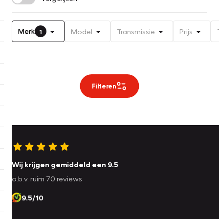
Merk
Model
Transmissie
Prijs
1
Filteren
Wij krijgen gemiddeld een 9.5
o.b.v. ruim 70 reviews
9.5/10