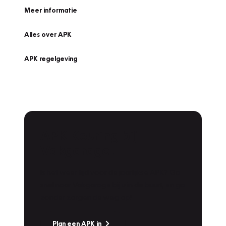
Meer informatie
Alles over APK
APK regelgeving
APK Keuring bij
Vakgarage!
Is het weer tijd voor de jaarlijkse APK? Ga
snel naar Vakgarage bij u in de buurt, en ga
zonder zorgen de weg op!
Plan een APK in