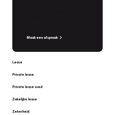
Werkplaatsafspraak
Is uw auto toe aan Onderhoud,
Bandenwissel of een Vakantiecheck? Plan
online een afspraak!
Maak een afspraak
Lease
Private lease
Private lease used
Zakelijke lease
Zekerheid