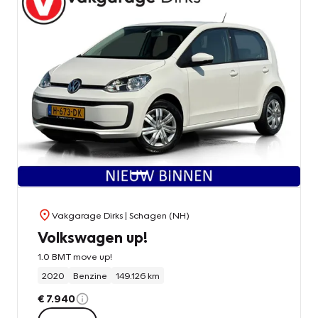
Vakgarage Dirks
| Schagen (NH)
Volkswagen up!
1.0 BMT move up!
2020
Benzine
149.126 km
€ 7.940