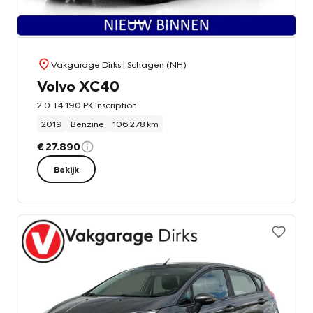
Vakgarage Dirks
| Schagen (NH)
Volvo XC40
2.0 T4 190 PK Inscription
2019
Benzine
106.278 km
€ 27.890
Bekijk