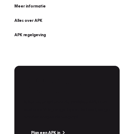
Meer informatie
Alles over APK
APK regelgeving
APK Keuring bij
Vakgarage!
Is het weer tijd voor de jaarlijkse APK? Ga
snel naar Vakgarage bij u in de buurt, en ga
zonder zorgen de weg op!
Plan een APK in