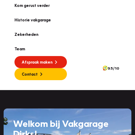
Kom gerust verder
Historie vakgarage
Zekerheden
Team
Afspraak maken
9.5/10
Contact
Welkom bij Vakgarage
Dirks!