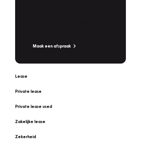
Werkplaatsafspraak
Is uw auto toe aan Onderhoud,
Bandenwissel of een Vakantiecheck? Plan
online een afspraak!
Maak een afspraak
Lease
Private lease
Private lease used
Zakelijke lease
Zekerheid