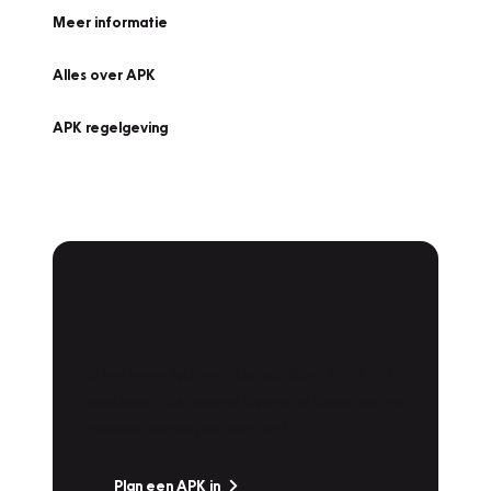
Meer informatie
Alles over APK
APK regelgeving
APK Keuring bij
Vakgarage!
Is het weer tijd voor de jaarlijkse APK? Ga
snel naar Vakgarage bij u in de buurt, en ga
zonder zorgen de weg op!
Plan een APK in