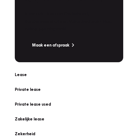
Werkplaatsafspraak
Is uw auto toe aan Onderhoud,
Bandenwissel of een Vakantiecheck? Plan
online een afspraak!
Maak een afspraak
Lease
Private lease
Private lease used
Zakelijke lease
Zekerheid