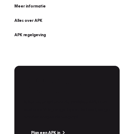
Meer informatie
Alles over APK
APK regelgeving
APK Keuring bij
Vakgarage!
Is het weer tijd voor de jaarlijkse APK? Ga
snel naar Vakgarage bij u in de buurt, en ga
zonder zorgen de weg op!
Plan een APK in