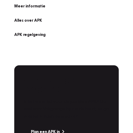
Meer informatie
Alles over APK
APK regelgeving
APK Keuring bij
Vakgarage!
Is het weer tijd voor de jaarlijkse APK? Ga
snel naar Vakgarage bij u in de buurt, en ga
zonder zorgen de weg op!
Plan een APK in