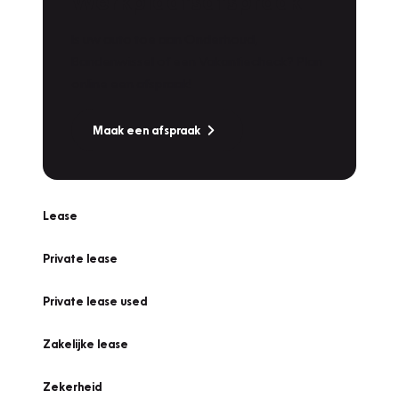
Werkplaatsafspraak
Is uw auto toe aan Onderhoud,
Bandenwissel of een Vakantiecheck? Plan
online een afspraak!
Maak een afspraak
Lease
Private lease
Private lease used
Zakelijke lease
Zekerheid