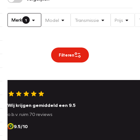
Merk
Model
Transmissie
Prijs
1
Filteren
Wij krijgen gemiddeld een 9.5
o.b.v. ruim 70 reviews
9.5/10