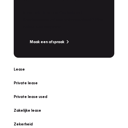
Werkplaatsafspraak
Is uw auto toe aan Onderhoud,
Bandenwissel of een Vakantiecheck? Plan
online een afspraak!
Maak een afspraak
Lease
Private lease
Private lease used
Zakelijke lease
Zekerheid