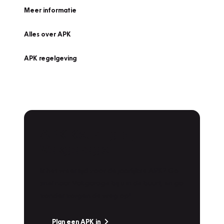
Meer informatie
Alles over APK
APK regelgeving
APK Keuring bij
Vakgarage!
Is het weer tijd voor de jaarlijkse APK? Ga
snel naar Vakgarage bij u in de buurt, en ga
zonder zorgen de weg op!
Plan een APK in