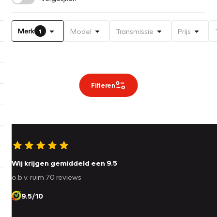
Merk
Model
Transmissie
Prijs
1
Filteren
Wij krijgen gemiddeld een 9.5
o.b.v. ruim 70 reviews
9.5/10