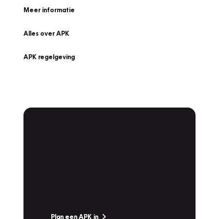
Meer informatie
Alles over APK
APK regelgeving
APK Keuring bij
Vakgarage!
Is het weer tijd voor de jaarlijkse APK? Ga
snel naar Vakgarage bij u in de buurt, en ga
zonder zorgen de weg op!
Plan een APK in