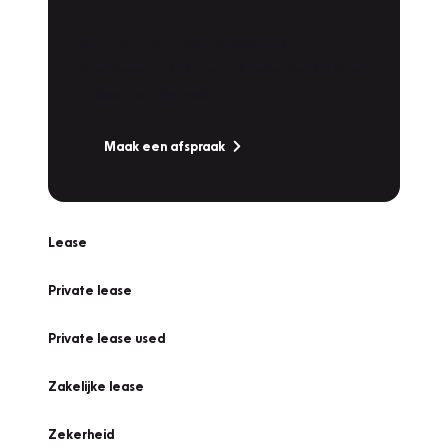
Werkplaatsafspraak
Is uw auto toe aan Onderhoud,
Bandenwissel of een Vakantiecheck? Plan
online een afspraak!
Maak een afspraak
Lease
Private lease
Private lease used
Zakelijke lease
Zekerheid