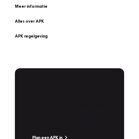
Meer informatie
Alles over APK
APK regelgeving
APK Keuring bij
Vakgarage!
Is het weer tijd voor de jaarlijkse APK? Ga
snel naar Vakgarage bij u in de buurt, en ga
zonder zorgen de weg op!
Plan een APK in