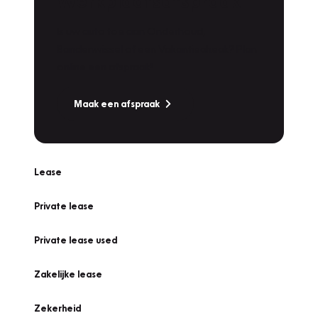
Werkplaatsafspraak
Is uw auto toe aan Onderhoud,
Bandenwissel of een Vakantiecheck? Plan
online een afspraak!
Maak een afspraak
Lease
Private lease
Private lease used
Zakelijke lease
Zekerheid