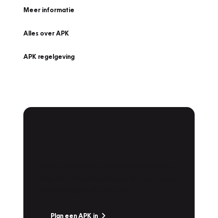
Meer informatie
Alles over APK
APK regelgeving
APK Keuring bij
Vakgarage!
Is het weer tijd voor de jaarlijkse APK? Ga
snel naar Vakgarage bij u in de buurt, en ga
zonder zorgen de weg op!
Plan een APK in