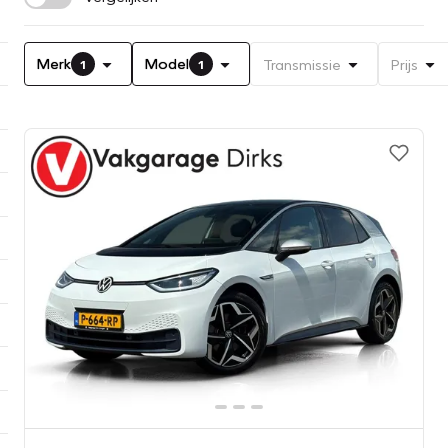
Merk
Model
Transmissie
Prijs
1
1