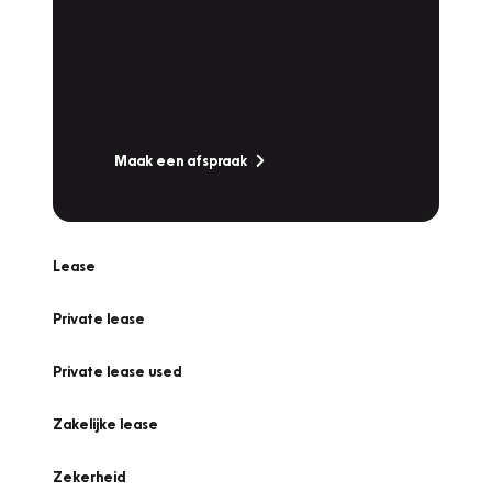
Werkplaatsafspraak
Is uw auto toe aan Onderhoud,
Bandenwissel of een Vakantiecheck? Plan
online een afspraak!
Maak een afspraak
Lease
Private lease
Private lease used
Zakelijke lease
Zekerheid