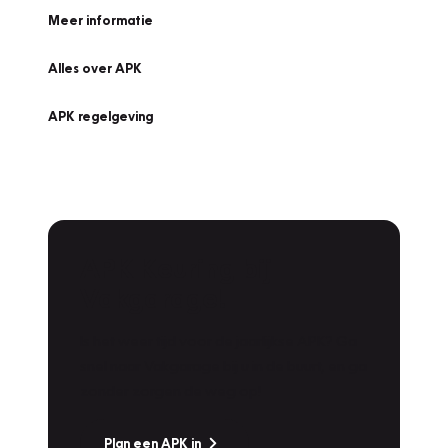
Meer informatie
Alles over APK
APK regelgeving
APK Keuring bij
Vakgarage!
Is het weer tijd voor de jaarlijkse APK? Ga
snel naar Vakgarage bij u in de buurt, en ga
zonder zorgen de weg op!
Plan een APK in