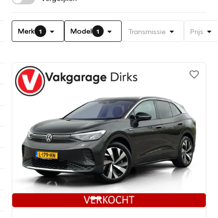
Merk
Model
Transmissie
Prijs
1
1