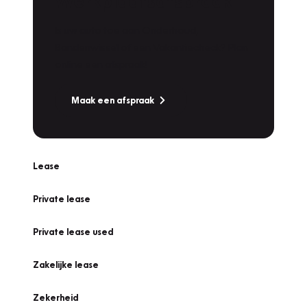
Werkplaatsafspraak
Is uw auto toe aan Onderhoud,
Bandenwissel of een Vakantiecheck? Plan
online een afspraak!
Maak een afspraak
Lease
Private lease
Private lease used
Zakelijke lease
Zekerheid