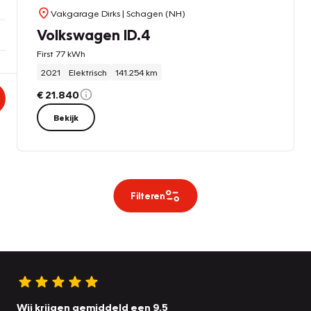
Vakgarage Dirks
| Schagen (NH)
Volkswagen ID.4
First 77 kWh
2021
Elektrisch
141.254 km
€ 21.840
Bekijk
Filteren
Wij krijgen gemiddeld een 9.5