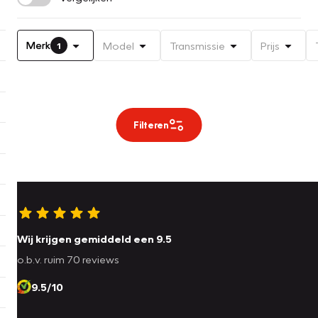
Merk
Model
Transmissie
Prijs
1
Filteren
Wij krijgen gemiddeld een 9.5
o.b.v. ruim 70 reviews
9.5/10