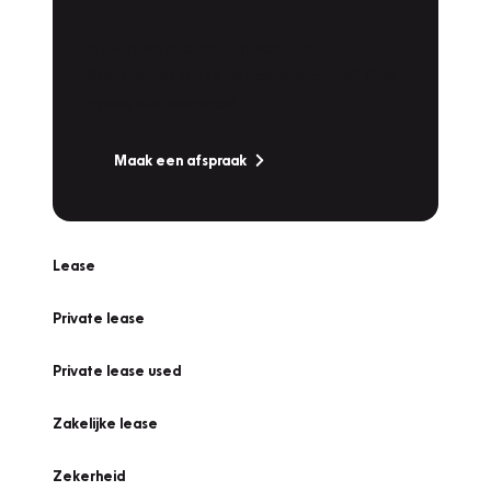
Werkplaatsafspraak
Is uw auto toe aan Onderhoud,
Bandenwissel of een Vakantiecheck? Plan
online een afspraak!
Maak een afspraak
Lease
Private lease
Private lease used
Zakelijke lease
Zekerheid