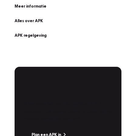
Meer informatie
Alles over APK
APK regelgeving
APK Keuring bij
Vakgarage!
Is het weer tijd voor de jaarlijkse APK? Ga
snel naar Vakgarage bij u in de buurt, en ga
zonder zorgen de weg op!
Plan een APK in