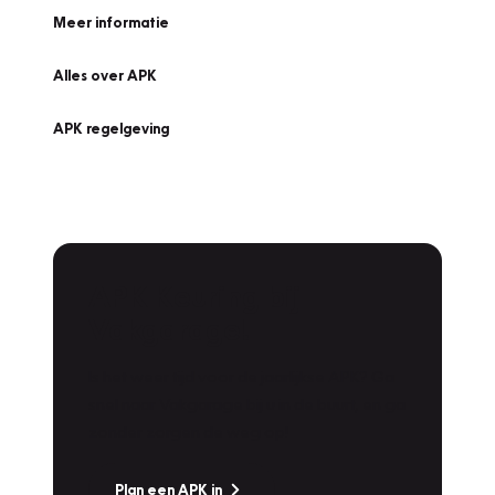
Meer informatie
Alles over APK
APK regelgeving
APK Keuring bij
Vakgarage!
Is het weer tijd voor de jaarlijkse APK? Ga
snel naar Vakgarage bij u in de buurt, en ga
zonder zorgen de weg op!
Plan een APK in