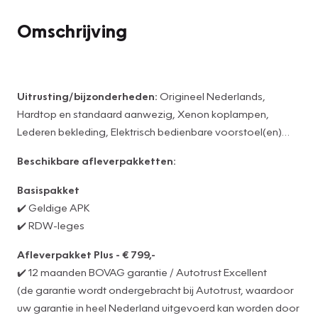
Omschrijving
Uitrusting/bijzonderheden:
Origineel Nederlands,
Hardtop en standaard aanwezig, Xenon koplampen,
Lederen bekleding, Elektrisch bedienbare voorstoel(en)
met geheugen, Stoelverwarming, Sportstoelen, Sportstuur,
Beschikbare afleverpakketten:
Sportonderstel, Climate controle, Parkeersensoren achter,
Basispakket
✔️ Geldige APK
✔️ RDW-leges
Afleverpakket Plus - € 799,-
✔️ 12 maanden BOVAG garantie / Autotrust Excellent
(de garantie wordt ondergebracht bij Autotrust, waardoor
uw garantie in heel Nederland uitgevoerd kan worden door