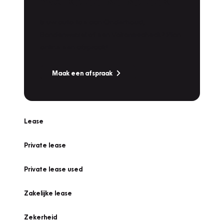
Werkplaatsafspraak
Is uw auto toe aan Onderhoud,
Bandenwissel of een Vakantiecheck? Plan
online een afspraak!
Maak een afspraak
Lease
Private lease
Private lease used
Zakelijke lease
Zekerheid