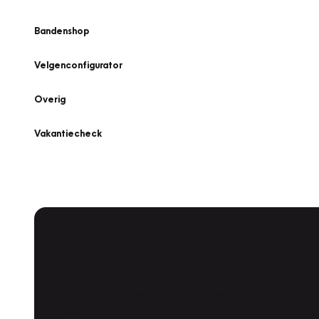
Bandenshop
Velgenconfigurator
Overig
Vakantiecheck
Plan een
Werkplaatsafspraak
Is uw auto toe aan Onderhoud, Bandenwissel of een Va