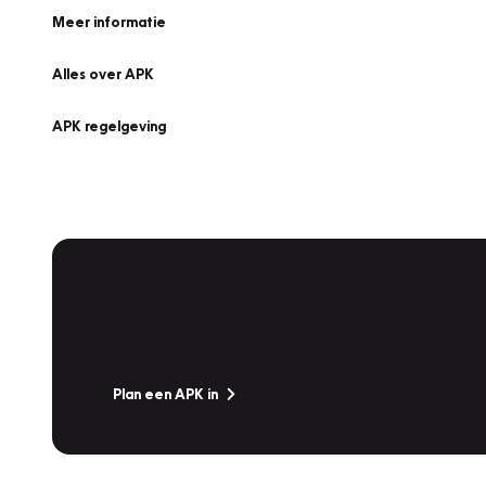
Meer informatie
Alles over APK
APK regelgeving
APK Keuring bij Vakgarage!
Is het weer tijd voor de jaarlijkse APK? Ga snel naar V
Plan een APK in