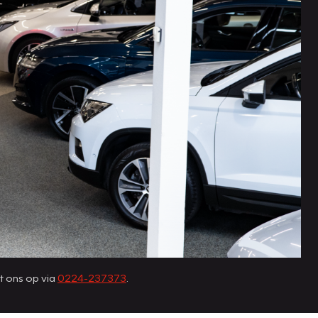
t ons op via
0224-237373
.