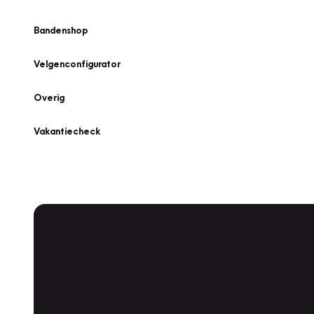
Bandenshop
Velgenconfigurator
Overig
Vakantiecheck
Plan een
Werkplaatsafspraak
Is uw auto toe aan Onderhoud, Bandenwissel of een Va