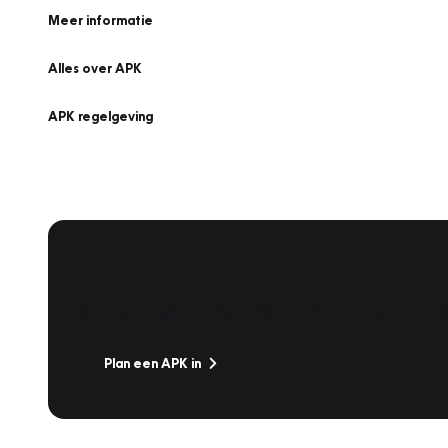
Meer informatie
Alles over APK
APK regelgeving
APK Keuring bij Vakgarage!
Is het weer tijd voor de jaarlijkse APK? Ga snel naar V
Plan een APK in