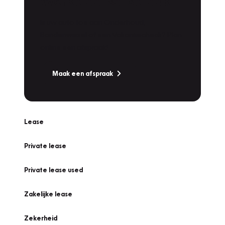
Werkplaatsafspraak
Is uw auto toe aan Onderhoud,
Bandenwissel of een Vakantiecheck? Plan
online een afspraak!
Maak een afspraak
Lease
Private lease
Private lease used
Zakelijke lease
Zekerheid