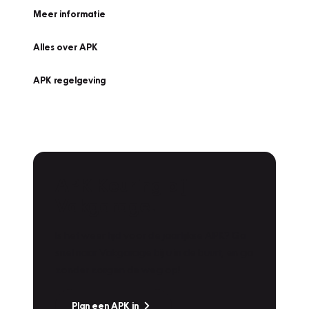
Meer informatie
Alles over APK
APK regelgeving
APK Keuring bij
Vakgarage!
Is het weer tijd voor de jaarlijkse APK? Ga
snel naar Vakgarage bij u in de buurt, en ga
zonder zorgen de weg op!
Plan een APK in