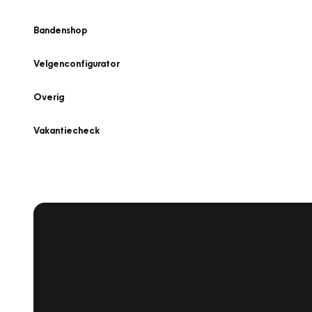
Bandenshop
Velgenconfigurator
Overig
Vakantiecheck
Plan een
Werkplaatsafspraak
Is uw auto toe aan Onderhoud, Bandenwissel of een Va