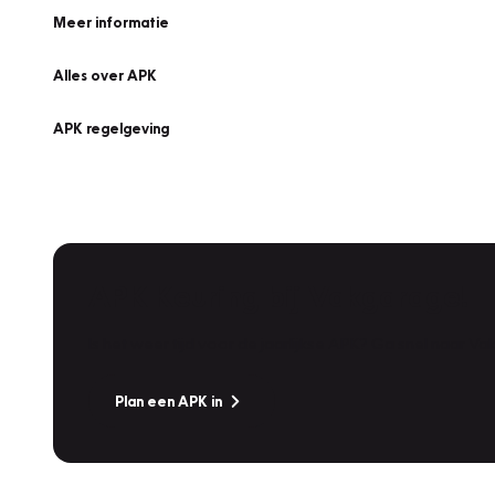
Meer informatie
Alles over APK
APK regelgeving
APK Keuring bij Vakgarage!
Is het weer tijd voor de jaarlijkse APK? Ga snel naar V
Plan een APK in